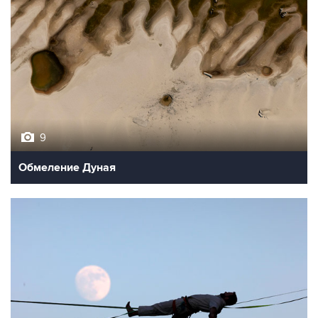
9
Обмеление Дуная