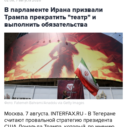
02:08, 7 августа 2026
В парламенте Ирана призвали
Трампа прекратить "театр" и
выполнить обязательства
Фото: Fatemeh Bahrami/Anadolu via Getty Images
Москва. 7 августа. INTERFAX.RU - В Тегеране
считают провальной стратегию президента
США Дональда Трампа, который, по мнению