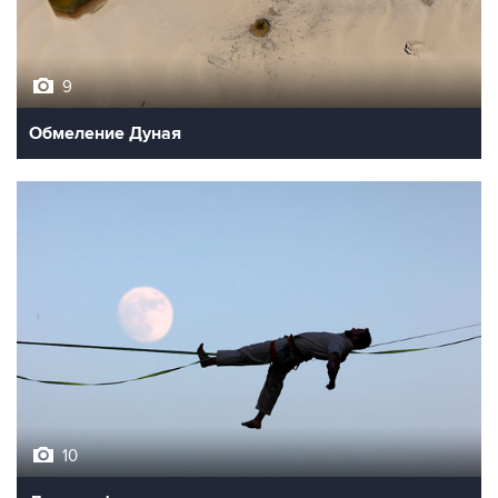
9
Обмеление Дуная
10