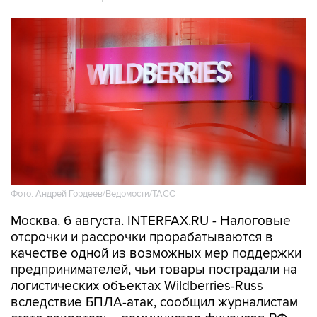
Фото: Андрей Гордеев/Ведомости/ТАСС
Москва. 6 августа. INTERFAX.RU - Налоговые
отсрочки и рассрочки прорабатываются в
качестве одной из возможных мер поддержки
предпринимателей, чьи товары пострадали на
логистических объектах Wildberries-Russ
вследствие БПЛА-атак, сообщил журналистам
статс-секретарь - замминистра финансов РФ
Алексей Сазанов в кулуарах Евразийского