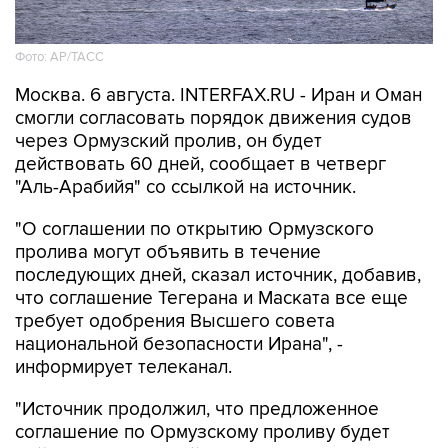
Фото: AP/ТАСС
Москва. 6 августа. INTERFAX.RU - Иран и Оман
смогли согласовать порядок движения судов
через Ормузский пролив, он будет
действовать 60 дней, сообщает в четверг
"Аль-Арабийя" со ссылкой на источник.
"О соглашении по открытию Ормузского
пролива могут объявить в течение
последующих дней, сказал источник, добавив,
что соглашение Тегерана и Маската все еще
требует одобрения Высшего совета
национальной безопасности Ирана", -
информирует телеканал.
"Источник продолжил, что предложенное
соглашение по Ормузскому проливу будет
действовать 60 дней, оно нацелено на
восстановление судоходства. Собеседник