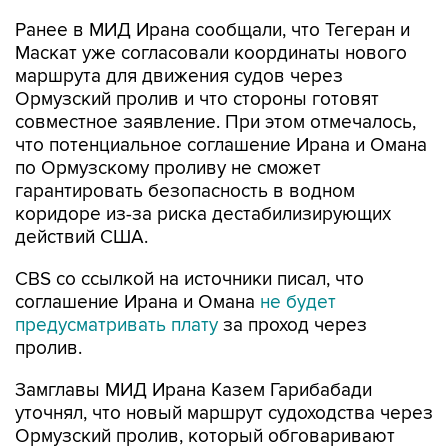
Маскат уже согласовали координаты нового
маршрута для движения судов через
Ормузский пролив и что стороны готовят
совместное заявление. При этом отмечалось,
что потенциальное соглашение Ирана и Омана
по Ормузскому проливу не сможет
гарантировать безопасность в водном
коридоре из-за риска дестабилизирующих
действий США.
CBS со ссылкой на источники писал, что
соглашение Ирана и Омана
не будет
предусматривать плату
за проход через
пролив.
Замглавы МИД Ирана Казем Гарибабади
уточнял, что новый маршрут судоходства через
Ормузский пролив, который обговаривают
Тегеран и Маскат, будет действовать от двух
до четырех месяцев или, если это потребуется,