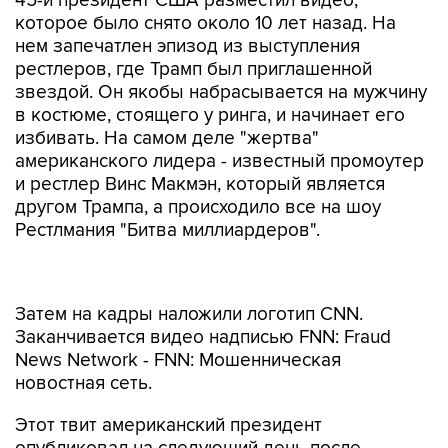
45-й президент США разместил видео,
которое было снято около 10 лет назад. На
нем запечатлен эпизод из выступления
рестлеров, где Трамп был приглашенной
звездой. Он якобы набрасывается на мужчину
в костюме, стоящего у ринга, и начинает его
избивать. На самом деле "жертва"
американского лидера - известный промоутер
и рестлер Винс Макмэн, который является
другом Трампа, а происходило все на шоу
Рестлмания "Битва миллиардеров".
Затем на кадры наложили логотип CNN.
Заканчивается видео надписью FNN: Fraud
News Network - FNN: Мошенническая
новостная сеть.
Этот твит американский президент
опубликовал на следующий день после
очередного скандального высказывания в