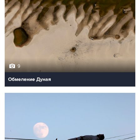
9
Обмеление Дуная