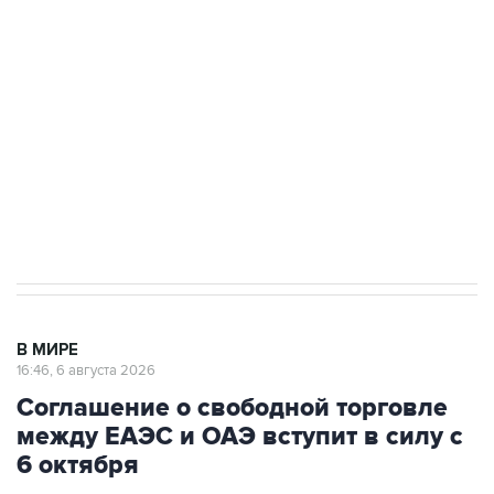
Как российские медицинские технологии
выходят на мировые рынки
Социальная реклама, АНО «Национальные приоритеты».
ИНН 7725383515 Erid: F7NfYUJCUneVdTRF8PRs
Трамп заявил, что переговоры с Ираном
начнутся в понедельник
В МИРЕ
16:46, 6 августа 2026
Соглашение о свободной торговле
между ЕАЭС и ОАЭ вступит в силу с
6 октября