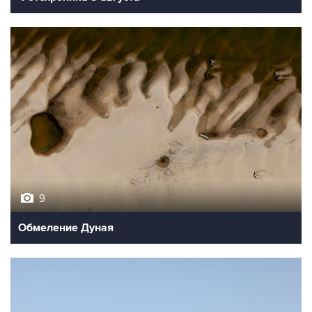
9
Обмеление Дуная