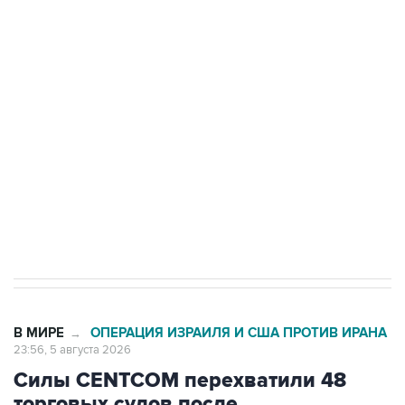
Путин сообщил о решении сосредоточить в
одних руках все службы тыла Минобороны
Как российские медицинские технологии
выходят на мировые рынки
Социальная реклама, АНО «Национальные приоритеты».
ИНН 7725383515 Erid: F7NfYUJCUneVdTRF8PRs
Трамп заявил, что переговоры с Ираном
начнутся в понедельник
В МИРЕ
ОПЕРАЦИЯ ИЗРАИЛЯ И США ПРОТИВ ИРАНА
→
23:56, 5 августа 2026
Силы CENTCOM перехватили 48
торговых судов после