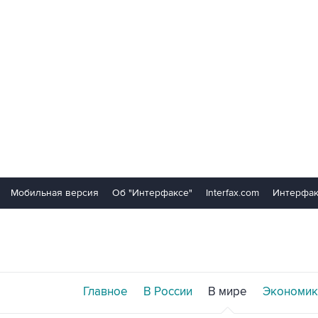
Мобильная версия
Об "Интерфаксе"
Interfax.com
Интерфак
Главное
В России
В мире
Экономик