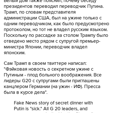
Белый дом также пояснил, почему беседу
президентов переводил переводчик Путина.
Трамп, по словам представителя
администрации США, был на ужине только с
одним переводчиком, как было предусмотрено
протоколом, но тот не владел русским языком.
Поскольку по рассадке за столом Трампу было
отведено место рядом с супругой премьер-
министра Японии, переводчик владел
японским.
Сам Трамп в своем твиттере написал:
"Фэйковая новость о секретном ужине с
Путиным - плод больного воображения. Все
лидеры G20 с супругами были приглашены
канцлером Германии (на ужин - ИФ). Пресса
была в курсе дела".
Fake News story of secret dinner with
Putin is "sick." All G 20 leaders, and