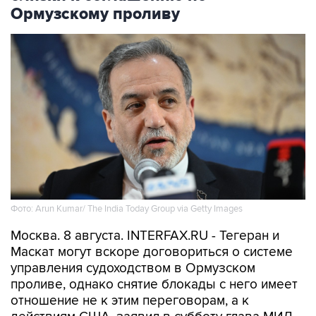
Ормузскому проливу
Фото: Arun Kumar/ The India Today Group via Getty Images
Москва. 8 августа. INTERFAX.RU - Тегеран и
Маскат могут вскоре договориться о системе
управления судоходством в Ормузском
проливе, однако снятие блокады с него имеет
отношение не к этим переговорам, а к