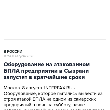
ИНН 7725383515 Erid: F7NfYUJCUneVdwcydK6A
Кабмин РФ разрешил до 1 июля 2027 года
импорт, выпуск и обращение бензина Евро 2,
Евро 3, Евро 4
В РОССИИ
14:24, 8 августа 2026
Оборудование на атакованном
БПЛА предприятии в Сызрани
запустят в кратчайшие сроки
Москва. 8 августа. INTERFAX.RU -
Оборудование, которое пытались вывести из
строя атакой БПЛА на одном из самарских
предприятий в ночь на субботу, начнет