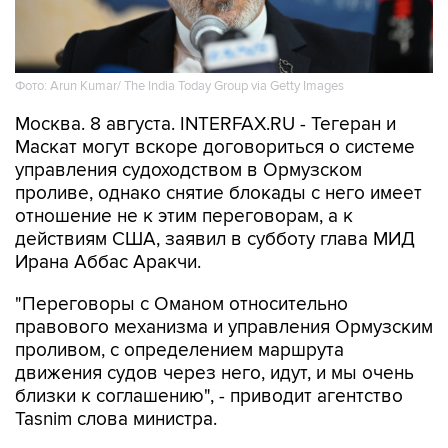
Фото: Arun Kumar/ The India Today Group via Getty Images
Москва. 8 августа. INTERFAX.RU - Тегеран и
Маскат могут вскоре договориться о системе
управления судоходством в Ормузском
проливе, однако снятие блокады с него имеет
отношение не к этим переговорам, а к
действиям США, заявил в субботу глава МИД
Ирана Аббас Аракчи.
"Переговоры с Оманом относительно
правового механизма и управления Ормузским
проливом, с определением маршрута
движения судов через него, идут, и мы очень
близки к соглашению", - приводит агентство
Tasnim слова министра.