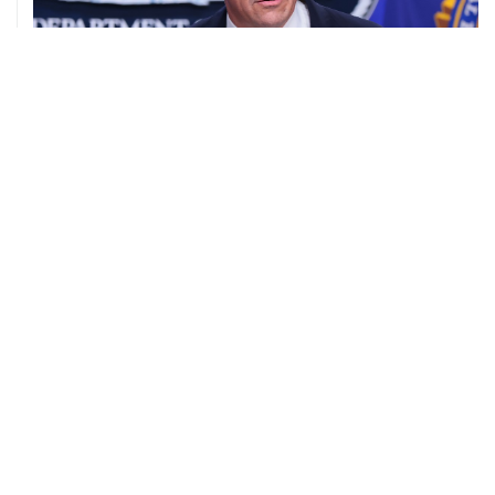
08 августа, 11:53
Хуситы заявили, что действуют против Саудовской
Аравии для снятия блокады с Йемена
08 августа, 11:04
Тайфун "Долфин" достиг юга Японии, пострадали пять
человек
08 августа, 10:30
Йеменские войска нанесли ряд ударов по хуситам