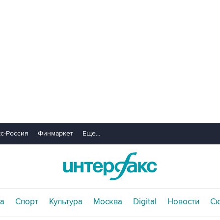
с-Россия
Финмаркет
Еще...
а
Спорт
Культура
Москва
Digital
Новости
С