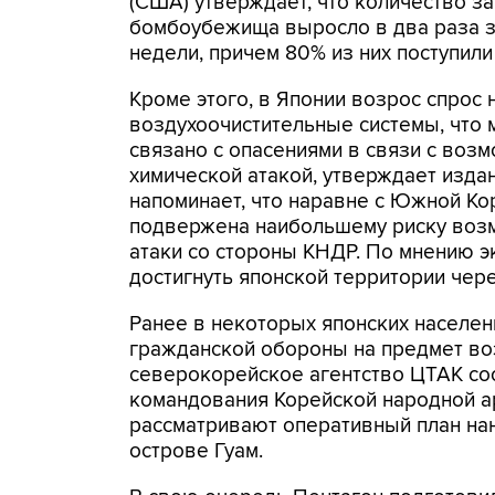
(США) утверждает, что количество з
бомбоубежища выросло в два раза з
недели, причем 80% из них поступили
Кроме этого, в Японии возрос спрос 
воздухоочистительные системы, что 
связано с опасениями в связи с воз
химической атакой, утверждает издан
напоминает, что наравне с Южной Ко
подвержена наибольшему риску воз
атаки со стороны КНДР. По мнению э
достигнуть японской территории чере
Ранее в некоторых японских населен
гражданской обороны на предмет воз
северокорейское агентство ЦТАК соо
командования Корейской народной а
рассматривают оперативный план на
острове Гуам.