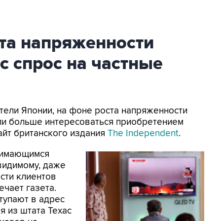
ста напряженности
 спрос на частные
ители Японии, на фоне роста напряженности
али больше интересоваться приобретением
айт британского издания
The Independent
.
нимающимся
видимому, даже
сти клиентов
ечает газета.
тупают в адрес
я из штата Техас