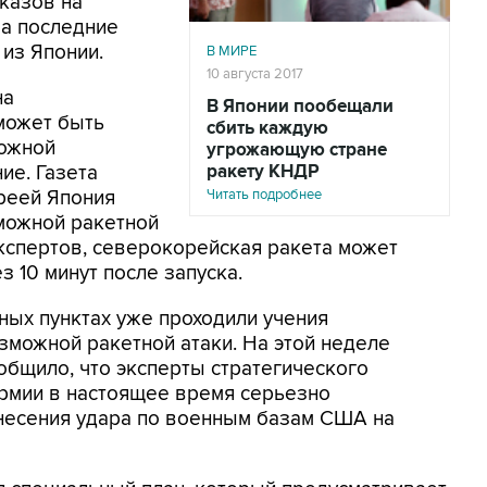
аказов на
а последние
 из Японии.
В МИРЕ
10 августа 2017
на
В Японии пообещали
может быть
сбить каждую
можной
угрожающую стране
ие. Газета
ракету КНДР
реей Япония
Читать подробнее
можной ракетной
кспертов, северокорейская ракета может
з 10 минут после запуска.
ных пунктах уже проходили учения
можной ракетной атаки. На этой неделе
бщило, что эксперты стратегического
рмии в настоящее время серьезно
несения удара по военным базам США на