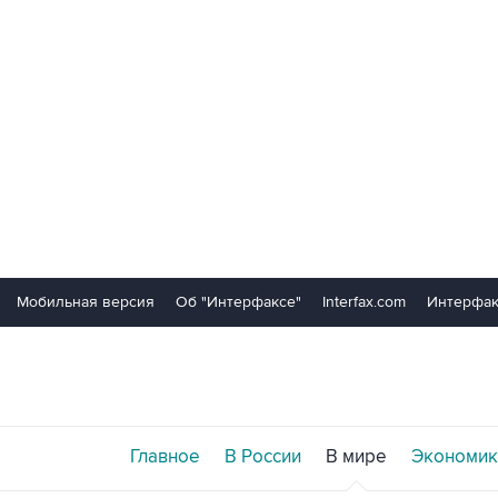
Мобильная версия
Об "Интерфаксе"
Interfax.com
Интерфак
Главное
В России
В мире
Экономик