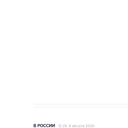
тыла Минобороны
ФСБ сообщила о задержании в 
теракт на объекте Росгвардии
Беспилотные технологии и ИИ н
агрокомплексов
Социальная реклама, АНО «Национальные приоритеты».
И
Кабмин РФ разрешил до 1 июля 
бензина Евро 2, Евро 3, Евро 4
В РОССИИ
12:26, 8 августа 2026