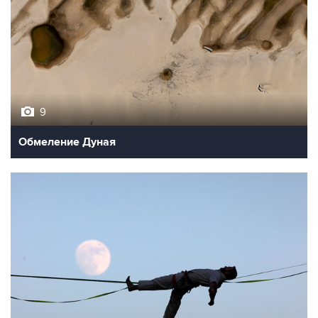
9
Обмеление Дуная