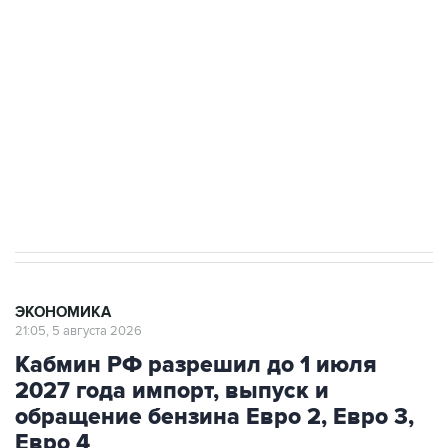
одних руках все службы тыла Минобороны
Как российские медицинские технологии
выходят на мировые рынки
Социальная реклама, АНО «Национальные приоритеты».
ИНН 7725383515 Erid: F7NfYUJCUneVdTRF8PRs
Трамп заявил, что переговоры с Ираном
начнутся в понедельник
ЭКОНОМИКА
21:05, 5 августа 2026
Кабмин РФ разрешил до 1 июля
2027 года импорт, выпуск и
обращение бензина Евро 2, Евро 3,
Евро 4