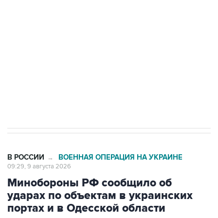
Беспилотные технологии и ИИ на службе у
электросетевых объектов и агрокомплексов
Социальная реклама, АНО «Национальные приоритеты».
ИНН 7725383515 Erid: F7NfYUJCUneVdwcydK6A
Кабмин РФ разрешил до 1 июля 2027 года
импорт, выпуск и обращение бензина Евро 2,
Евро 3, Евро 4
В РОССИИ
ВОЕННАЯ ОПЕРАЦИЯ НА УКРАИНЕ
→
09:29, 9 августа 2026
Минобороны РФ сообщило об
ударах по объектам в украинских
портах и в Одесской области