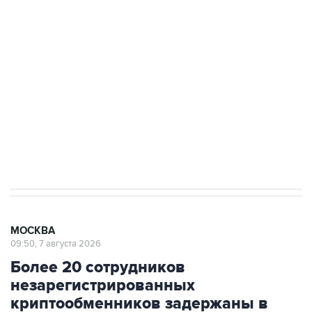
подростков, готовивших теракт на объекте
Росгвардии
Беспилотные технологии и ИИ на службе у
электросетевых объектов и агрокомплексов
Социальная реклама, АНО «Национальные приоритеты».
ИНН 7725383515 Erid: F7NfYUJCUneVdwcydK6A
Аксенов сообщил о четвертом погибшем в
результате атаки ВСУ на Крым
МОСКВА
09:50, 7 августа 2026
Более 20 сотрудников
незарегистрированных
криптообменников задержаны в