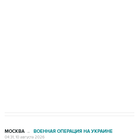
области подверглось атаке БПЛА
Число жертв атаки БПЛА на Белгород выросло
до пяти
Беспилотные технологии и ИИ на службе у
электросетевых объектов и агрокомплексов
Социальная реклама, АНО «Национальные приоритеты».
ИНН 7725383515 Erid: F7NfYUJCUneVdwcydK6A
Путин вывел "Шереметьево" из
стратегического списка с целью снять
препятствие для приватизации
МОСКВА
ВОЕННАЯ ОПЕРАЦИЯ НА УКРАИНЕ
→
04:31, 10 августа 2026