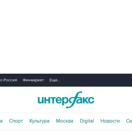
с-Россия
Финмаркет
Еще...
а
Спорт
Культура
Москва
Digital
Новости
С