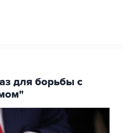
огибшем в результате атаки ВСУ на
аз для борьбы с
мом"