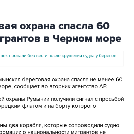
ая охрана спасла 60
грантов в Черном море
век пропали без вести после крушения судна у берегов
умынская береговая охрана спасла не менее 60
оре, сообщает во вторник агентство AP.
ой охраны Румынии получили сигнал с просьбой
урецким флагом и на борту которого
ны два корабля, которые сопроводили судно
ормациz о национальности мигрантов не