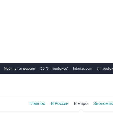
Мобильная версия
Об "Интерфаксе"
Interfax.com
Интерфак
Главное
В России
В мире
Экономик