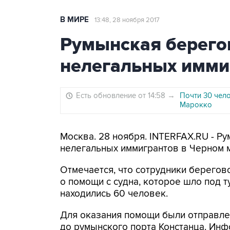
В МИРЕ
13:48, 28 ноября 2017
Румынская берегов
нелегальных имми
Есть обновление от 14:58
→
Почти 30 чело
Марокко
Москва. 28 ноября. INTERFAX.RU - Р
нелегальных иммигрантов в Черном м
Отмечается, что сотрудники берегов
о помощи с судна, которое шло под т
находились 60 человек.
Для оказания помощи были отправле
до румынского порта Констанца. Инф