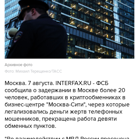
Архивное фото
Фото: Михаил Терещенко/ТАСС
Москва. 7 августа. INTERFAX.RU - ФСБ
сообщила о задержании в Москве более 20
человек, работавших в криптообменниках в
бизнес-центре "Москва-Сити", через которые
легализовались деньги жертв телефонных
мошенников, прекращена работа девяти
обменных пунктов.
"Во взаимодействии с МВД России пресечена
работа девяти координируемых из-за границы