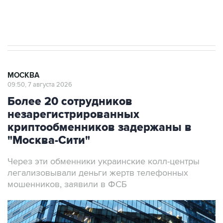
результате атаки ВСУ на Крым
МОСКВА
09:50, 7 августа 2026
Более 20 сотрудников
незарегистрированных
криптообменников задержаны в
"Москва-Сити"
Через эти обменники украинские колл-центры
легализовывали деньги жертв телефонных
мошенников, заявили в ФСБ