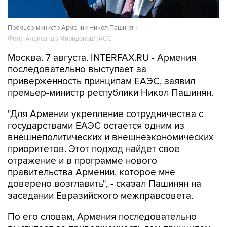
Премьер-министр Армении Никол Пашинян
Фото: Александр Миридонов/ТАСС
Москва. 7 августа. INTERFAX.RU - Армения
последовательно выступает за
приверженность принципам ЕАЭС, заявил
премьер-министр республики Никол Пашинян.
"Для Армении укрепление сотрудничества с
государствами ЕАЭС остается одним из
внешнеполитических и внешнеэкономических
приоритетов. Этот подход найдет свое
отражение и в программе нового
правительства Армении, которое мне
доверено возглавить", - сказал Пашинян на
заседании Евразийского межправсовета.
По его словам, Армения последовательно
выступает за приверженность тем принципам,
которые лежат в основе ЕАЭС.