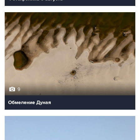
9
Обмеление Дуная