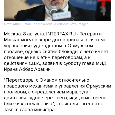
Фото: Arun Kumar/ The India Today Group via Getty Images
Москва. 8 августа. INTERFAX.RU - Тегеран и
Маскат могут вскоре договориться о системе
управления судоходством в Ормузском
проливе, однако снятие блокады с него имеет
отношение не к этим переговорам, а к
действиям США, заявил в субботу глава МИД
Ирана Аббас Аракчи.
"Переговоры с Оманом относительно
правового механизма и управления Ормузским
проливом, с определением маршрута
движения судов через него, идут, и мы очень
близки к соглашению", - приводит агентство
Tasnim слова министра.