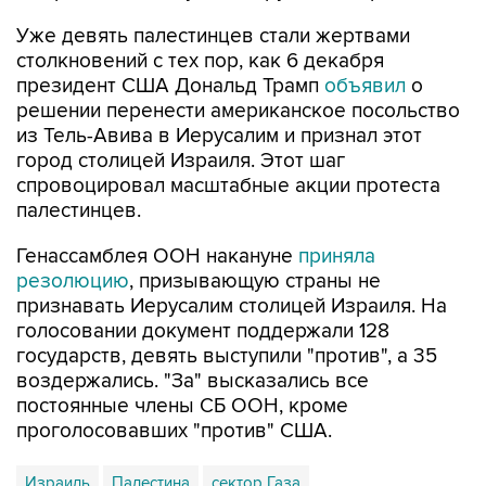
Уже девять палестинцев стали жертвами
столкновений с тех пор, как 6 декабря
президент США Дональд Трамп
объявил
о
решении перенести американское посольство
из Тель-Авива в Иерусалим и признал этот
город столицей Израиля. Этот шаг
спровоцировал масштабные акции протеста
палестинцев.
Генассамблея ООН накануне
приняла
резолюцию
, призывающую страны не
признавать Иерусалим столицей Израиля. На
голосовании документ поддержали 128
государств, девять выступили "против", а 35
воздержались. "За" высказались все
постоянные члены СБ ООН, кроме
проголосовавших "против" США.
Израиль
Палестина
сектор Газа