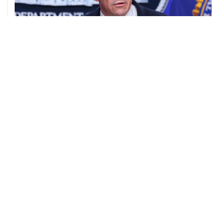
08 августа, 11:53
Хуситы заявили, что действуют против Саудовской
Аравии для снятия блокады с Йемена
08 августа, 11:04
Тайфун "Долфин" достиг юга Японии, пострадали пять
человек
08 августа, 10:30
Йеменские войска нанесли ряд ударов по хуситам