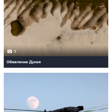
9
Обмеление Дуная