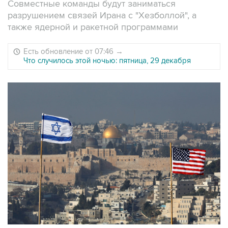
Совместные команды будут заниматься
разрушением связей Ирана с "Хезболлой", а
также ядерной и ракетной программами
Есть обновление от 07:46
→
Что случилось этой ночью: пятница, 29 декабря