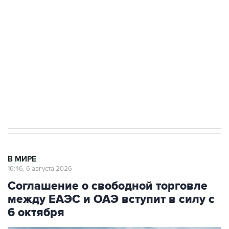
одних руках все службы тыла Минобороны
Как российские медицинские технологии
выходят на мировые рынки
Социальная реклама, АНО «Национальные приоритеты».
ИНН 7725383515 Erid: F7NfYUJCUneVdTRF8PRs
Трамп заявил, что переговоры с Ираном
начнутся в понедельник
В МИРЕ
16:46, 6 августа 2026
Соглашение о свободной торговле
между ЕАЭС и ОАЭ вступит в силу с
6 октября