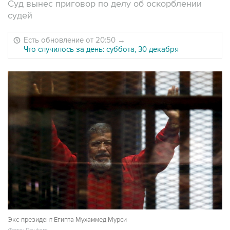
Суд вынес приговор по делу об оскорблении
судей
Есть обновление от 20:50
→
Что случилось за день: суббота, 30 декабря
Экс-президент Египта Мухаммед Мурси