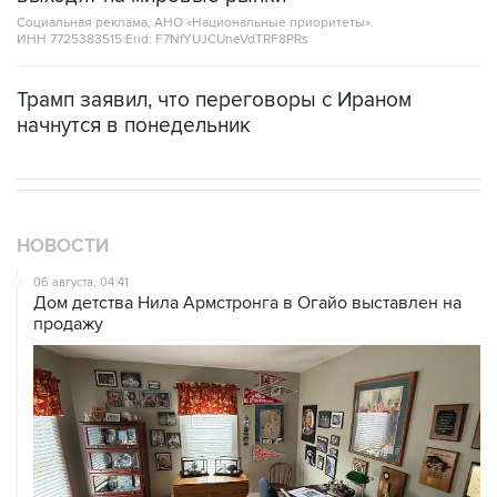
Социальная реклама, АНО «Национальные приоритеты».
ИНН 7725383515 Erid: F7NfYUJCUneVdTRF8PRs
Трамп заявил, что переговоры с Ираном
начнутся в понедельник
НОВОСТИ
06 августа, 04:41
Дом детства Нила Армстронга в Огайо выставлен на
продажу