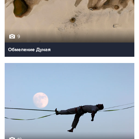
9
Обмеление Дуная