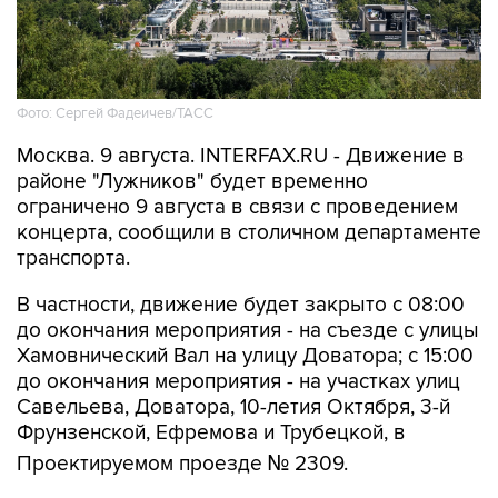
Фото: Сергей Фадеичев/ТАСС
Москва. 9 августа. INTERFAX.RU - Движение в
районе "Лужников" будет временно
ограничено 9 августа в связи с проведением
концерта, сообщили в столичном департаменте
транспорта.
В частности, движение будет закрыто с 08:00
до окончания мероприятия - на съезде с улицы
Хамовнический Вал на улицу Доватора; с 15:00
до окончания мероприятия - на участках улиц
Савельева, Доватора, 10-летия Октября, 3-й
Фрунзенской, Ефремова и Трубецкой, в
Проектируемом проезде № 2309.
Кроме того, на всех участках ограничений 9
августа с 00:01 до окончания мероприятия