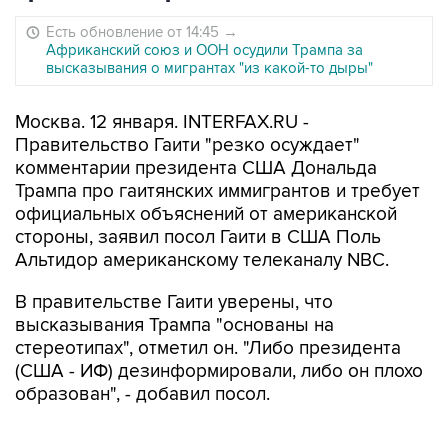
Есть обновление от 14:45
→
Африканский союз и ООН осудили Трампа за
высказывания о мигрантах "из какой-то дыры"
Москва. 12 января. INTERFAX.RU -
Правительство Гаити "резко осуждает"
комментарии президента США Дональда
Трампа про гаитянских иммигрантов и требует
официальных объяснений от американской
стороны, заявил посол Гаити в США Поль
Альтидор американскому телеканалу NBC.
В правительстве Гаити уверены, что
высказывания Трампа "основаны на
стереотипах", отметил он. "Либо президента
(США - ИФ) дезинформировали, либо он плохо
образован", - добавил посол.
Ранее сообщалось, что Трамп в ходе