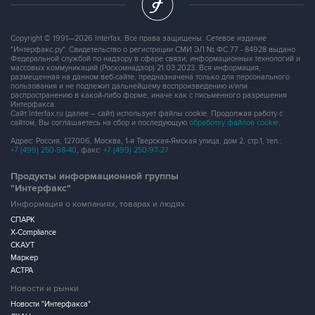
Copyright © 1991—2026 Interfax. Все права защищены. Сетевое издание
"Интерфакс.ру". Свидетельство о регистрации СМИ ЭЛ № ФС 77 - 84928 выдано
Федеральной службой по надзору в сфере связи, информационных технологий и
массовых коммуникаций (Роскомнадзор) 21.03.2023. Вся информация,
размещенная на данном веб-сайте, предназначена только для персонального
пользования и не подлежит дальнейшему воспроизведению и/или
распространению в какой-либо форме, иначе как с письменного разрешения
Интерфакса.
Сайт Interfax.ru (далее – сайт) использует файлы cookie. Продолжая работу с
сайтом, Вы соглашаетесь на сбор и последующую
обработку файлов cookie
.
Адрес: Россия, 127006, Москва, 1-я Тверская-Ямская улица, дом 2, стр.1, тел.:
+7 (499) 250-98-40
, факс:
+7 (499) 250-97-27
Продукты информационной группы
"Интерфакс"
Информация о компаниях, товарах и людях
СПАРК
X-Compliance
СКАУТ
Маркер
АСТРА
Новости и рынки
Новости "Интерфакса"