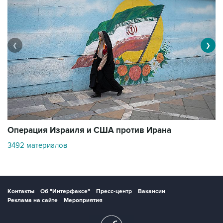
❮
❯
В
Операция Израиля и США против Ирана
1
3492 материалов
Контакты
Об "Интерфаксе"
Пресс-центр
Вакансии
Реклама на сайте
Мероприятия