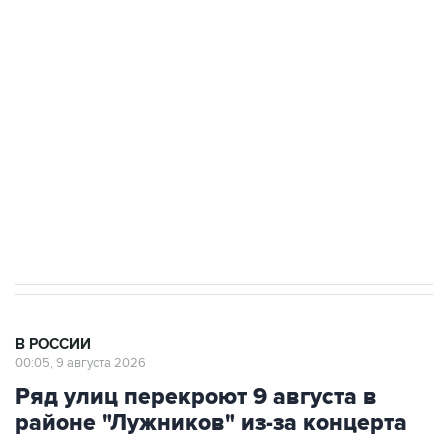
области подверглось атаке БПЛА
Беспилотные технологии и ИИ на службе у
электросетевых объектов и агрокомплексов
Социальная реклама, АНО «Национальные приоритеты».
ИНН 7725383515 Erid: F7NfYUJCUneVdwcydK6A
Кабмин РФ разрешил до 1 июля 2027 года
импорт, выпуск и обращение бензина Евро 2,
Евро 3, Евро 4
В РОССИИ
00:05, 9 августа 2026
Ряд улиц перекроют 9 августа в
районе "Лужников" из-за концерта