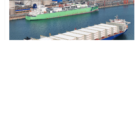
ХРОНИКИ СОБЫТИЙ
❮
❯