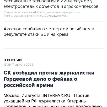
Беспилотные технологии и ИИ на службе у
электросетевых объектов и агрокомплексов
Социальная реклама, АНО «Национальные приоритеты».
ИНН 7725383515 Erid: F7NfYUJCUneVdwcydK6A
Аксенов сообщил о четвертом погибшем в
результате атаки ВСУ на Крым
В РОССИИ
19:39, 7 августа 2026
СК возбудил против журналистки
Гордеевой дело о фейках о
российской армии
Москва. 7 августа. INTERFAX.RU - Против
уехавшей из РФ журналистки Катерины
Гордеевой (
признана иноагентом
) возбуждено