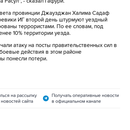
 Расул", - сказал Гафури.
овета провинции Джаузджан Халима Садаф
боевики ИГ второй день штурмуют уездный
рованы террористами. По ее словам, под
енее 10% территории уезда.
чали атаку на посты правительственных сил в
 боевые действия в этом районе
ны понесли потери.
ться на рассылку
Получать оперативные новости
 новостей сайта
в официальном канале