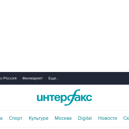
с-Россия
Финмаркет
Еще...
а
Спорт
Культура
Москва
Digital
Новости
С