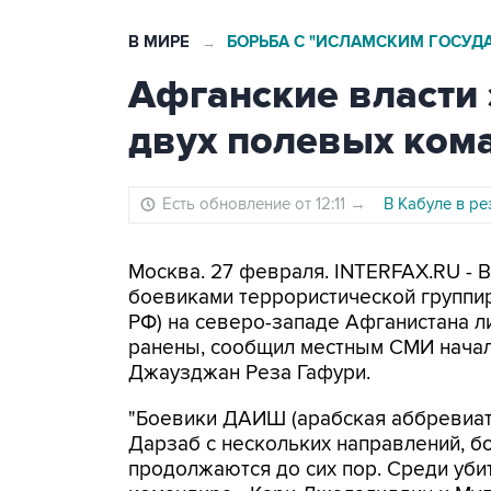
В МИРЕ
БОРЬБА С "ИСЛАМСКИМ ГОСУД
→
Афганские власти
двух полевых ком
Есть обновление от 12:11
→
В Кабуле в ре
Москва. 27 февраля. INTERFAX.RU - 
боевиками террористической группир
РФ) на северо-западе Афганистана л
ранены, сообщил местным СМИ начал
Джаузджан Реза Гафури.
"Боевики ДАИШ (арабская аббревиату
Дарзаб с нескольких направлений, б
продолжаются до сих пор. Среди уб