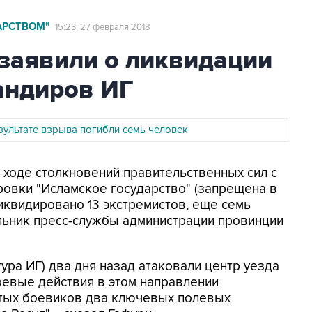
АРСТВОМ"
15:23, 27 февраля 2018
 заявили о ликвидации
андиров ИГ
зультате взрыва погибли семь человек
В ходе столкновений правительственных сил с
овки "Исламское государство" (запрещена в
иквидировано 13 экстремистов, еще семь
ьник пресс-службы администрации провинции
ра ИГ) два дня назад атаковали центр уезда
оевые действия в этом направлении
итых боевиков два ключевых полевых