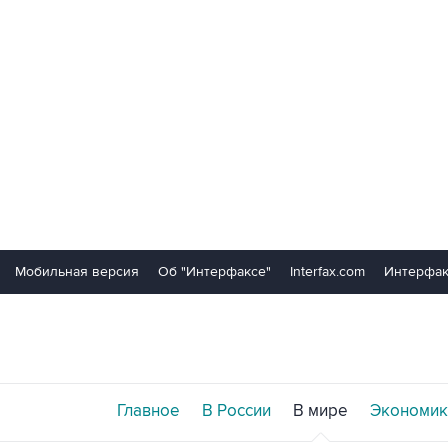
Мобильная версия
Об "Интерфаксе"
Interfax.com
Интерфак
Главное
В России
В мире
Экономик