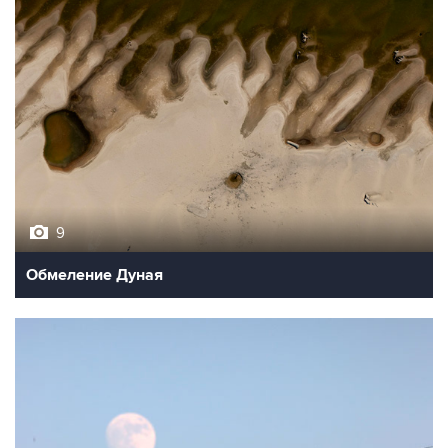
9
Обмеление Дуная