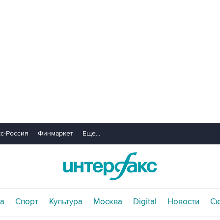
с-Россия
Финмаркет
Еще...
а
Спорт
Культура
Москва
Digital
Новости
С