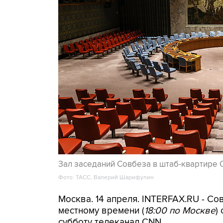
Зал заседаний Совбеза в штаб-квартире
Фото: ТАСС, Валерий Шарифулин
Москва. 14 апреля. INTERFAX.RU - Со
местному времени (
18:00 по Москве
)
субботу телеканал CNN.