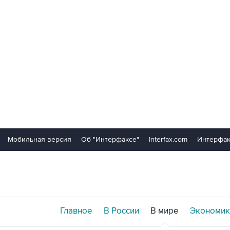
Мобильная версия
Об "Интерфаксе"
Interfax.com
Интерфак
Главное
В России
В мире
Экономик