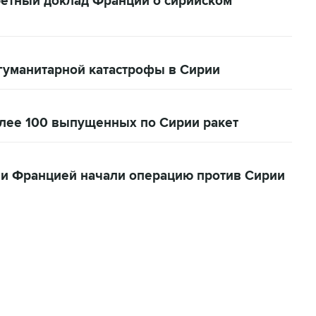
етный доклад Франции о сирийском
гуманитарной катастрофы в Сирии
лее 100 выпущенных по Сирии ракет
 и Францией начали операцию против Сирии
06:42, 8 августа 2026