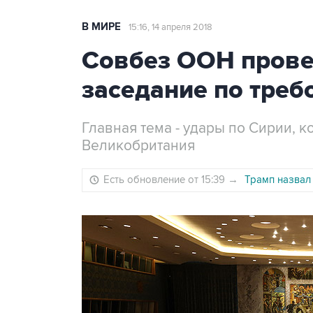
В МИРЕ
15:16, 14 апреля 2018
Совбез ООН прове
заседание по треб
Главная тема - удары по Сирии, 
Великобритания
Есть обновление от 15:39
→
Трамп назвал