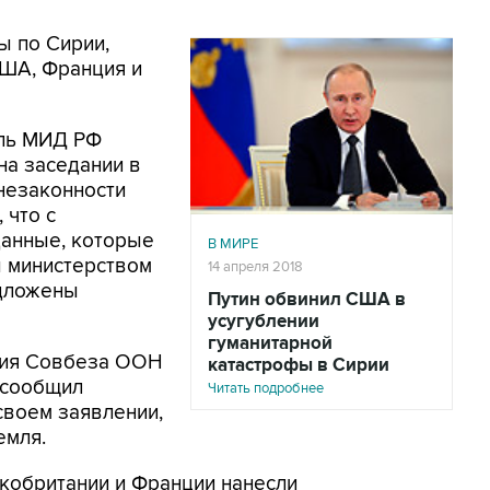
ы по Сирии,
США, Франция и
ель МИД РФ
 на заседании в
незаконности
 что с
данные, которые
В МИРЕ
ы министерством
14 апреля 2018
едложены
Путин обвинил США в
усугублении
гуманитарной
ния Совбеза ООН
катастрофы в Сирии
 сообщил
Читать подробнее
своем заявлении,
емля.
кобритании и Франции нанесли