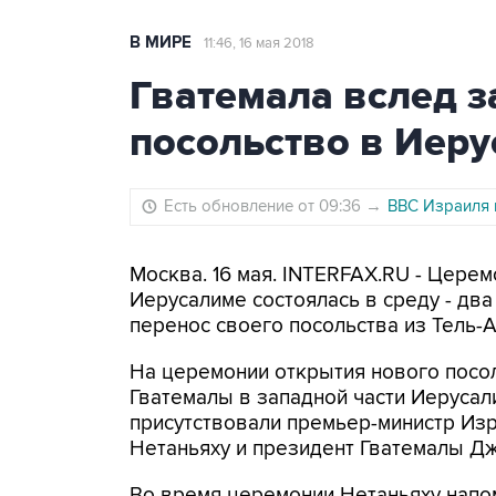
В МИРЕ
11:46, 16 мая 2018
Гватемала вслед 
посольство в Иер
Есть обновление от 09:36
→
ВВС Израиля 
Москва. 16 мая. INTERFAX.RU - Цере
Иерусалиме состоялась в среду - два
перенос своего посольства из Тель-А
На церемонии открытия нового посо
Гватемалы в западной части Иерусал
присутствовали премьер-министр Из
Нетаньяху и президент Гватемалы Д
Во время церемонии Нетаньяху напом