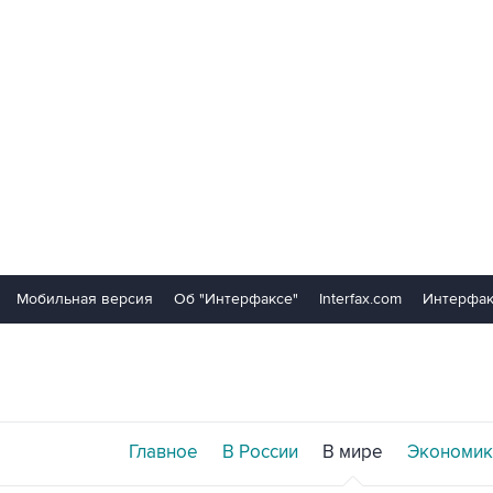
Мобильная версия
Об "Интерфаксе"
Interfax.com
Интерфак
Главное
В России
В мире
Экономик