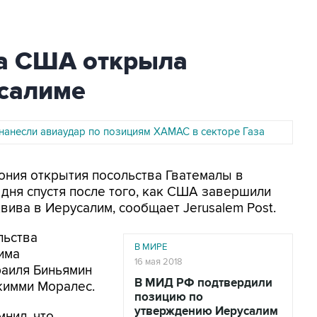
за США открыла
усалиме
нанесли авиаудар по позициям ХАМАС в секторе Газа
мония открытия посольства Гватемалы в
 дня спустя после того, как США завершили
вива в Иерусалим, сообщает Jerusalem Post.
льства
В МИРЕ
има
16 мая 2018
раиля Биньямин
В МИД РФ подтвердили
жимми Моралес.
позицию по
утверждению Иерусалим
нил, что