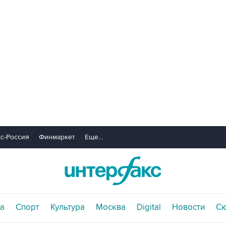
с-Россия
Финмаркет
Еще...
а
Спорт
Культура
Москва
Digital
Новости
С