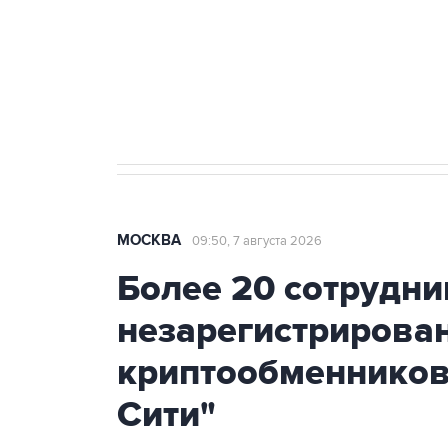
Социальная реклама, АНО «Национальные приоритеты».
И
Аксенов сообщил о четвертом п
Крым
МОСКВА
09:50, 7 августа 2026
Более 20 сотрудни
незарегистрирова
криптообменников
Сити"