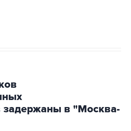
НН 7725383515 Erid: F7NfYUJCUneVdTRF8PRs
огибшем в результате атаки ВСУ на
ков
нных
 задержаны в "Москва-