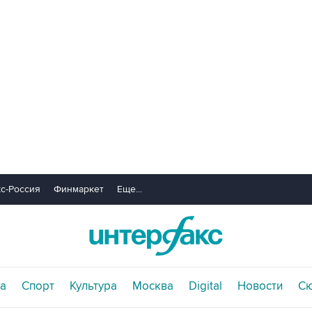
с-Россия
Финмаркет
Еще...
а
Спорт
Культура
Москва
Digital
Новости
С