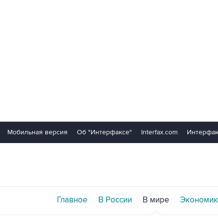
Мобильная версия
Об "Интерфаксе"
Interfax.com
Интерфак
Главное
В России
В мире
Экономик