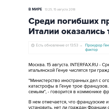
В МИРЕ
13:25, 15 августа 2018
Среди погибших п
Италии оказались
Есть обновление от 13:53
→
Прокурор Ген
фактор
Москва. 15 августа. INTERFAX.RU - С
итальянской Генуе числятся три гра
"Министерство иностранных дел с ог
катастрофы в Генуе трое французов
семьям", - говорится в коммюнике ф
В нем отмечается, что французские и
установить, нет ли граждан Франции