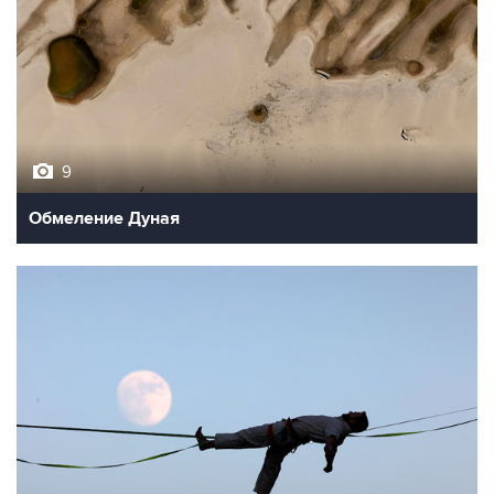
9
Обмеление Дуная