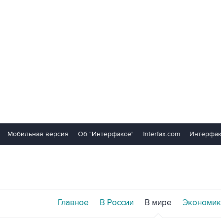
Мобильная версия
Об "Интерфаксе"
Interfax.com
Интерфак
Главное
В России
В мире
Экономик