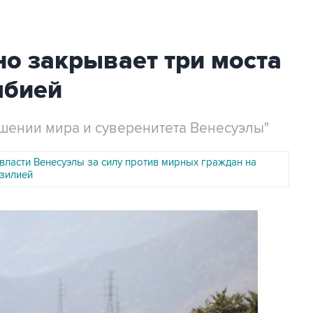
о закрывает три моста
мбией
ошении мира и суверенитета Венесуэлы"
власти Венесуэлы за силу против мирных граждан на
азилией