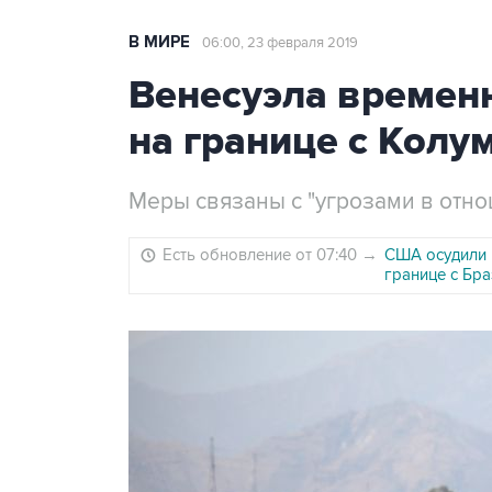
В МИРЕ
06:00, 23 февраля 2019
Венесуэла временн
на границе с Колу
Меры связаны с "угрозами в отн
Есть обновление от 07:40
→
США осудили 
границе с Бр