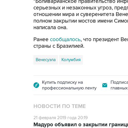
"Боливарианское правительство инфо
серьезных и незаконных угроз, пре
отношении мира и суверенитета Вен
полном закрытии мостов имени Симона
написала она.
Ранее
сообщалось
, что президент В
страны с Бразилией.
Венесуэла
Колумбия
Купить подписку на
Подписа
профессиональную ленту
главных
НОВОСТИ ПО ТЕМЕ
21 февраля 2019 года 20:19
Мадуро объявил о закрытии границ