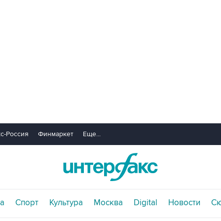
с-Россия
Финмаркет
Еще...
а
Спорт
Культура
Москва
Digital
Новости
С