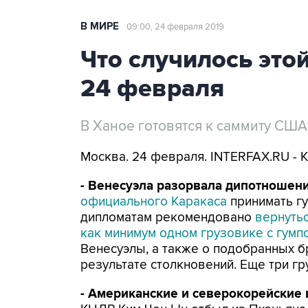
В МИРЕ
09:00, 24 февраля 2019
Что случилось это
24 февраля
В Ханое готовятся к саммиту США
Москва. 24 февраля. INTERFAX.RU - 
- Венесуэла разорвала дипотношен
официального Каракаса
принимать г
дипломатам рекомендовано
вернутьс
как минимум одном грузовике с гум
Венесуэлы, а также о подобранных 
результате столкновений. Еще три г
- Американские и северокорейские в