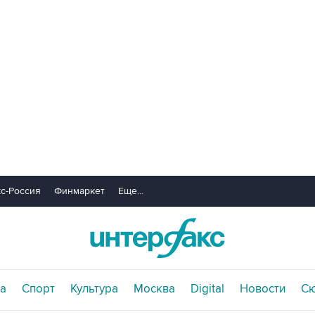
с-Россия
Финмаркет
Еще...
а
Спорт
Культура
Москва
Digital
Новости
С