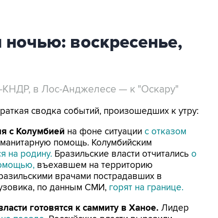
й ночью: воскресенье,
-КНДР, в Лос-Анджелесе — к "Оскару"
Краткая сводка событий, произошедших к утру:
ия с Колумбией
на фоне ситуации
с отказом
уманитарную помощь. Колумбийским
я на родину.
Бразильские власти отчитались
о
помощью,
въехавшем на территорию
бразильскими врачами пострадавших в
рузовика, по данным СМИ,
горят на границе.
ласти готовятся к саммиту в Ханое.
Лидер