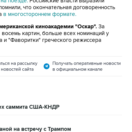
а
на поезде.
Российские власти выразили
апомнили, что окончательная договоренность
на
в многостороннем формате.
мериканской киноакадемии "Оскар".
За
восемь картин, больше всех номинаций у
а и "Фаворитки" греческого режиссера
ться на рассылку
Получать оперативные новости
 новостей сайта
в официальном канале
пех саммита США-КНДР
аной на встречу с Трампом