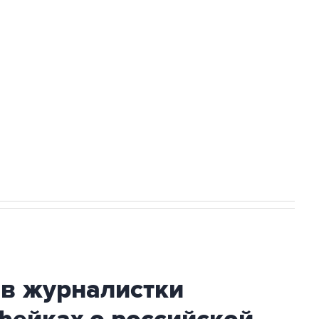
а службе у электросетевых объектов и
НН 7725383515 Erid: F7NfYUJCUneVdwcydK6A
2027 года импорт, выпуск и обращение
ив журналистки