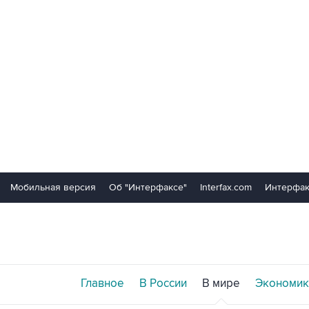
Мобильная версия
Об "Интерфаксе"
Interfax.com
Интерфак
Главное
В России
В мире
Экономик