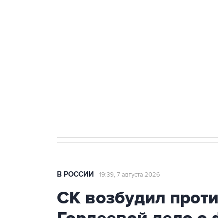
теракт на объекте Росгвардии
Беспилотные технологии и ИИ н
агрокомплексов
Социальная реклама, АНО «Национальные приоритеты».
И
Кабмин РФ разрешил до 1 июля 
бензина Евро 2, Евро 3, Евро 4
В РОССИИ
19:39, 7 августа 2026
СК возбудил прот