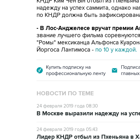
КНДР Ким Чен Ын отбыл из Пхеньян
надежду на успех саммита, однако н
по КНДР должна быть зафиксирова
- В Лос-Анджелесе вручат премии А
звание лучшего фильма соревнуются 
"Ромы" мексиканца Альфонса Куарон
Йоргоса Лантимоса -
по 10 у каждой.
Купить подписку на
Подписа
профессиональную ленту
главных
НОВОСТИ ПО ТЕМЕ
24 февраля 2019 года 08:30
В Москве выразили надежду на ус
24 февраля 2019 года 05:43
Лидер КНДР отбыл из Пхеньяна в Х