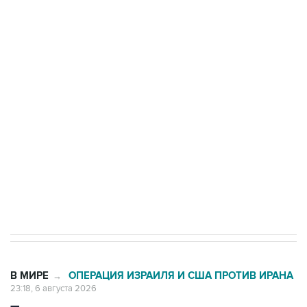
ФСБ сообщила о задержании в Приморье
подростков, готовивших теракт на объекте
Росгвардии
Как российские медицинские технологии
выходят на мировые рынки
Социальная реклама, АНО «Национальные приоритеты».
ИНН 7725383515 Erid: F7NfYUJCUneVdTRF8PRs
Аксенов сообщил о четвертом погибшем в
результате атаки ВСУ на Крым
В МИРЕ
ОПЕРАЦИЯ ИЗРАИЛЯ И США ПРОТИВ ИРАНА
→
23:18, 6 августа 2026