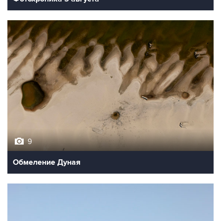
9
Обмеление Дуная