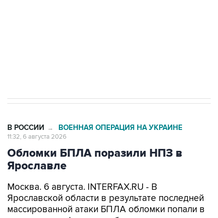
Как российские медицинские технологии
выходят на мировые рынки
Социальная реклама, АНО «Национальные приоритеты».
ИНН 7725383515 Erid: F7NfYUJCUneVdTRF8PRs
Трамп заявил, что переговоры с Ираном
начнутся в понедельник
В РОССИИ
ВОЕННАЯ ОПЕРАЦИЯ НА УКРАИНЕ
→
11:32, 6 августа 2026
Обломки БПЛА поразили НПЗ в
Ярославле
Москва. 6 августа. INTERFAX.RU - В
Ярославской области в результате последней
массированной атаки БПЛА обломки попали в