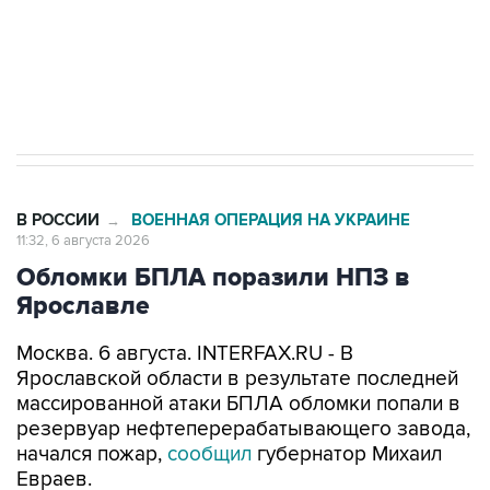
Социальная реклама, АНО «Национальные приоритеты».
ИНН 7725383515 Erid: F7NfYUJCUneVdTRF8PRs
Трамп заявил, что переговоры с Ираном
начнутся в понедельник
В РОССИИ
ВОЕННАЯ ОПЕРАЦИЯ НА УКРАИНЕ
→
11:32, 6 августа 2026
Обломки БПЛА поразили НПЗ в
Ярославле
Москва. 6 августа. INTERFAX.RU - В
Ярославской области в результате последней
массированной атаки БПЛА обломки попали в
резервуар нефтеперерабатывающего завода,
начался пожар,
сообщил
губернатор Михаил
Евраев.