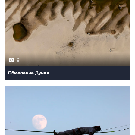
9
Обмеление Дуная