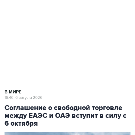
Как российские медицинские технологии
выходят на мировые рынки
Социальная реклама, АНО «Национальные приоритеты».
ИНН 7725383515 Erid: F7NfYUJCUneVdTRF8PRs
Трамп заявил, что переговоры с Ираном
начнутся в понедельник
В МИРЕ
16:46, 6 августа 2026
Соглашение о свободной торговле
между ЕАЭС и ОАЭ вступит в силу с
6 октября