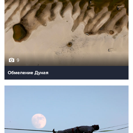
9
Обмеление Дуная