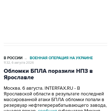
ИНН 7725383515 Erid: F7NfYUJCUneVdTRF8PRs
Трамп заявил, что переговоры с Ираном
начнутся в понедельник
В РОССИИ
ВОЕННАЯ ОПЕРАЦИЯ НА УКРАИНЕ
→
11:32, 6 августа 2026
Обломки БПЛА поразили НПЗ в
Ярославле
Москва. 6 августа. INTERFAX.RU - В
Ярославской области в результате последней
массированной атаки БПЛА обломки попали в
резервуар нефтеперерабатывающего завода,
начался пожар,
сообщил
губернатор Михаил
Евраев.