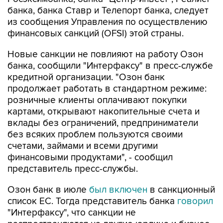
из сообщения Управления по осуществлению
финансовых санкций (OFSI) этой страны.
Новые санкции не повлияют на работу Озон
банка, сообщили "Интерфаксу" в пресс-службе
кредитной организации. "Озон банк
продолжает работать в стандартном режиме:
розничные клиенты оплачивают покупки
картами, открывают накопительные счета и
вклады без ограничений, предприниматели
без всяких проблем пользуются своими
счетами, займами и всеми другими
финансовыми продуктами", - сообщил
представитель пресс-службы.
Озон банк в июле
был включен
в санкционный
список ЕС. Тогда представитель банка
говорил
"Интерфаксу", что санкции не
распространяются на другие юрлица и бизнес
группы Ozon, а сам Озон банк не участвует в