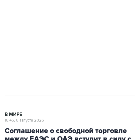
Путин сообщил о решении сосредоточить в
одних руках все службы тыла Минобороны
Как российские медицинские технологии
выходят на мировые рынки
Социальная реклама, АНО «Национальные приоритеты».
ИНН 7725383515 Erid: F7NfYUJCUneVdTRF8PRs
Трамп заявил, что переговоры с Ираном
начнутся в понедельник
В МИРЕ
16:46, 6 августа 2026
Соглашение о свободной торговле
между ЕАЭС и ОАЭ вступит в силу с