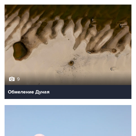
9
Обмеление Дуная