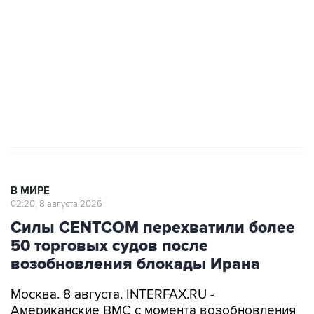
Беспилотные технологии и ИИ на службе у
электросетевых объектов и агрокомплексов
Социальная реклама, АНО «Национальные приоритеты».
ИНН 7725383515 Erid: F7NfYUJCUneVdwcydK6A
Кабмин РФ разрешил до 1 июля 2027 года
импорт, выпуск и обращение бензина Евро 2,
Евро 3, Евро 4
В МИРЕ
02:20, 8 августа 2026
Силы CENTCOM перехватили более
50 торговых судов после
возобновления блокады Ирана
Москва. 8 августа. INTERFAX.RU -
Американские ВМС с момента возобновления