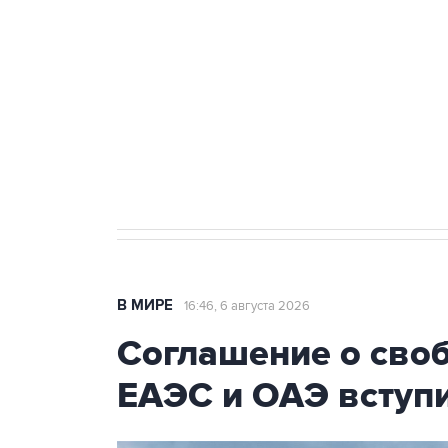
тыла Минобороны
Как российские медицинские т
Социальная реклама, АНО «Национальные приоритеты».
И
Трамп заявил, что переговоры 
В МИРЕ
16:46, 6 августа 2026
Соглашение о сво
ЕАЭС и ОАЭ вступи