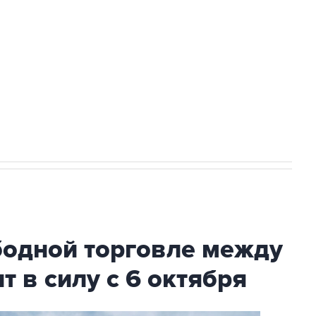
ехнологии выходят на мировые рынки
НН 7725383515 Erid: F7NfYUJCUneVdTRF8PRs
с Ираном начнутся в понедельник
бодной торговле между
т в силу с 6 октября