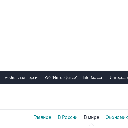
Мобильная версия
Об "Интерфаксе"
Interfax.com
Интерфак
Главное
В России
В мире
Экономик