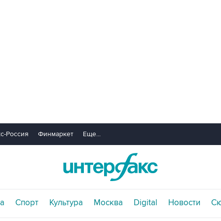
с-Россия
Финмаркет
Еще...
а
Спорт
Культура
Москва
Digital
Новости
С