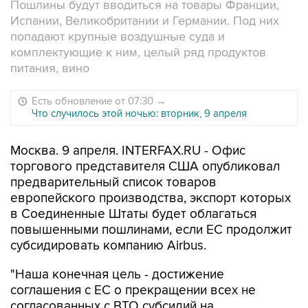
Пошлины будут вводиться на товары Франции,
Испании, Великобритании и Германии. Под них
попадают крупные воздушные суда и
комплектующие к ним, целый ряд продуктов
питания, вино
Есть обновление от 07:30
→
Что случилось этой ночью: вторник, 9 апреля
Москва. 9 апреля. INTERFAX.RU - Офис
торгового представителя США опубликовал
предварительный список товаров
европейского производства, экспорт которых
в Соединенные Штаты будет облагаться
повышенными пошлинами, если ЕС продолжит
субсидировать компанию Airbus.
"Наша конечная цель - достижение
соглашения с ЕС о прекращении всех не
согласованных с ВТО субсидий на