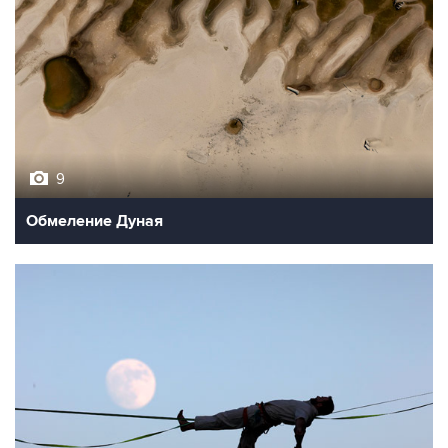
9
Обмеление Дуная