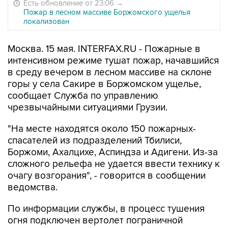
Есть обновление от 23:06
→
Пожар в лесном массиве Боржомского ущелья
локализован
Москва. 15 мая. INTERFAX.RU - Пожарные в
интенсивном режиме тушат пожар, начавшийся
в среду вечером в лесном массиве на склоне
горы у села Сакире в Боржомском ущелье,
сообщает Служба по управлению
чрезвычайными ситуациями Грузии.
"На месте находятся около 150 пожарных-
спасателей из подразделений Тбилиси,
Боржоми, Ахалцихе, Аспиндза и Адигени. Из-за
сложного рельефа не удается ввести технику к
очагу возгорания", - говорится в сообщении
ведомства.
По информации службы, в процесс тушения
огня подключен вертолет пограничной