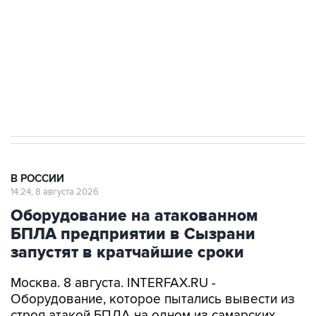
электросетевых объектов и агрокомплексов
Социальная реклама, АНО «Национальные приоритеты».
ИНН 7725383515 Erid: F7NfYUJCUneVdwcydK6A
Кабмин РФ разрешил до 1 июля 2027 года
импорт, выпуск и обращение бензина Евро 2,
Евро 3, Евро 4
В РОССИИ
14:24, 8 августа 2026
Оборудование на атакованном
БПЛА предприятии в Сызрани
запустят в кратчайшие сроки
Москва. 8 августа. INTERFAX.RU -
Оборудование, которое пытались вывести из
строя атакой БПЛА на одном из самарских