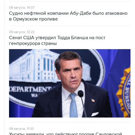
08 августа, 14:07
Судно нефтяной компании Абу-Даби было атаковано
в Ормузском проливе
08 августа, 12:23
Сенат США утвердил Тодда Бланша на пост
генпрокурора страны
08 августа, 11:53
Хуситы заявили, что действуют против Саудовской