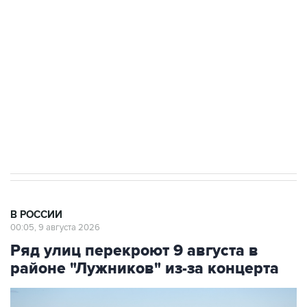
Беспилотные технологии и ИИ на службе у
электросетевых объектов и агрокомплексов
Социальная реклама, АНО «Национальные приоритеты».
ИНН 7725383515 Erid: F7NfYUJCUneVdwcydK6A
Кабмин РФ разрешил до 1 июля 2027 года
импорт, выпуск и обращение бензина Евро 2,
Евро 3, Евро 4
В РОССИИ
00:05, 9 августа 2026
Ряд улиц перекроют 9 августа в
районе "Лужников" из-за концерта