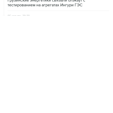
Грузинские энергетики связали блэкаут с
тестированием на агрегатах Ингури ГЭС
05 августа, 20:30
В Тегеране заявили, что согласовали с Оманом почти
все пункты по Ормузскому проливу
05 августа, 20:30
Что произошло за день: среда, 5 августа
05 августа, 20:03