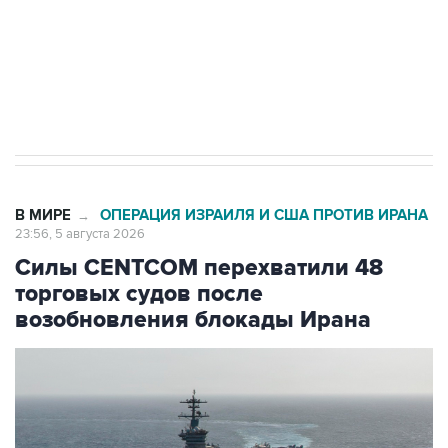
Социальная реклама, АНО «Национальные приоритеты».
ИНН 7725383515 Erid: F7NfYUJCUneVdTRF8PRs
Трамп заявил, что переговоры с Ираном
начнутся в понедельник
В МИРЕ
ОПЕРАЦИЯ ИЗРАИЛЯ И США ПРОТИВ ИРАНА
→
23:56, 5 августа 2026
Силы CENTCOM перехватили 48
торговых судов после
возобновления блокады Ирана