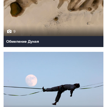
9
Обмеление Дуная