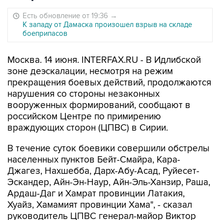
Есть обновление от 19:36
→
К западу от Дамаска произошел взрыв на складе
боеприпасов
Москва. 14 июня. INTERFAX.RU - В Идлибской
зоне деэскалации, несмотря на режим
прекращения боевых действий, продолжаются
нарушения со стороны незаконных
вооруженных формирований, сообщают в
российском Центре по примирению
враждующих сторон (ЦПВС) в Сирии.
В течение суток боевики совершили обстрелы
населенных пунктов Бейт-Смайра, Кара-
Джагез, Нахшебба, Дарх-Абу-Асад, Руйесет-
Эскандер, Айн-Эн-Наур, Айн-Эль-Ханзир, Раша,
Ардаш-Даг и Хамрат провинции Латакия,
Хуайз, Хамамият провинции Хама", - сказал
руководитель ЦПВС генерал-майор Виктор