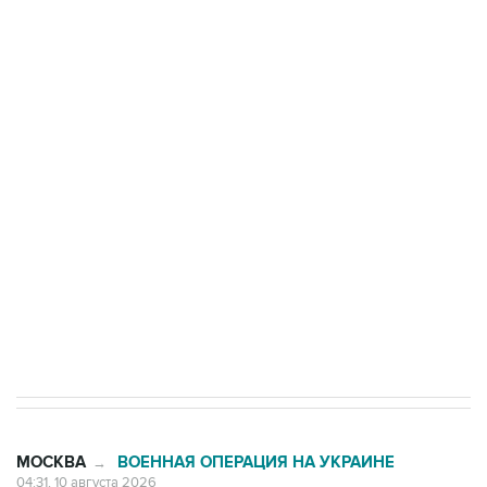
области подверглось атаке БПЛА
Число жертв атаки БПЛА на Белгород выросло
до пяти
Беспилотные технологии и ИИ на службе у
электросетевых объектов и агрокомплексов
Социальная реклама, АНО «Национальные приоритеты».
ИНН 7725383515 Erid: F7NfYUJCUneVdwcydK6A
Путин вывел "Шереметьево" из
стратегического списка с целью снять
препятствие для приватизации
МОСКВА
ВОЕННАЯ ОПЕРАЦИЯ НА УКРАИНЕ
→
04:31, 10 августа 2026