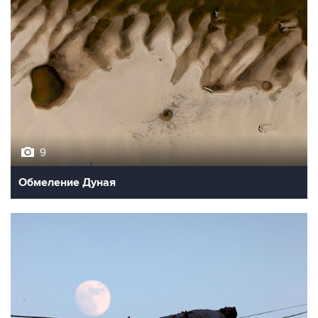
9
Обмеление Дуная