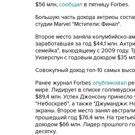
$56 млн,
сообщил
в пятницу Forbes.
Большую часть дохода актрисы соста
студии Marvel "Мстители: Финал".
Второе место заняла колумбийско-ам
заработавшая за год $44,1 млн. Актр
семейка", выходящему с 2009 году. 
Уизерспун с годовым доходом $35 мл
Совокупный доход топ-10 самых высо
Ранее журнал Forbes
опубликовал
ре
мире. Лидирует в списке голливудск
$89,4 млн. Успех Джонсону принесло 
"Небоскрёб", а также "Джуманджи: Н
экраны. Второе место занял австрал
прошедший год $76,4 млн. На третье
доходом $66 млн. Лидер прошлого го
десятку.