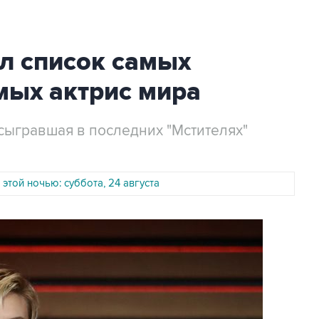
л список самых
ых актрис мира
сыгравшая в последних "Мстителях"
 этой ночью: суббота, 24 августа