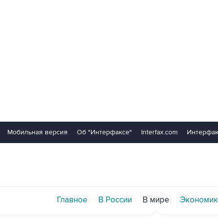
Мобильная версия
Об "Интерфаксе"
Interfax.com
Интерфак
Главное
В России
В мире
Экономик