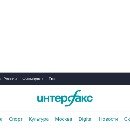
с-Россия
Финмаркет
Еще...
а
Спорт
Культура
Москва
Digital
Новости
С