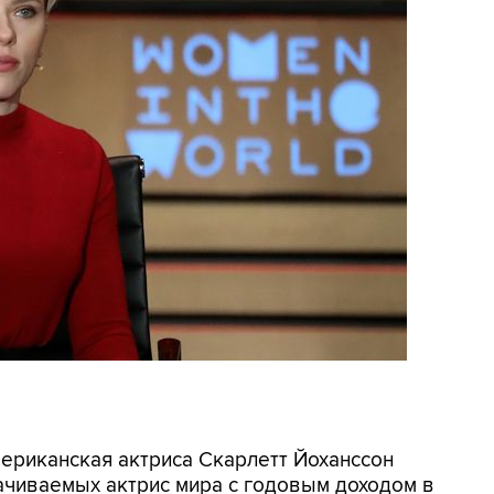
мериканская актриса Скарлетт Йоханссон
ачиваемых актрис мира с годовым доходом в