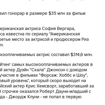
вил гонорар в размере $35 млн за фильм
ериканская актриса София Вергара,
иса известна по сериалу "Американская
Третье место за актрисой и продюсером Риз
н.
кооплачиваемых актрис составил $314,6 млн.
йтинг самых высокооплачиваемых актеров в
ий актер Дуэйн "Скала" Джонсон с доходом
участие в фильмах "Форсаж: Хоббс и Шоу",
овый уровень", который скоро выходит на
ийский актер Крис Хемсворт, заработавший за
й строчке оказался Роберт Дауни-младший с
да - Джордж Клуни - не попал в первую