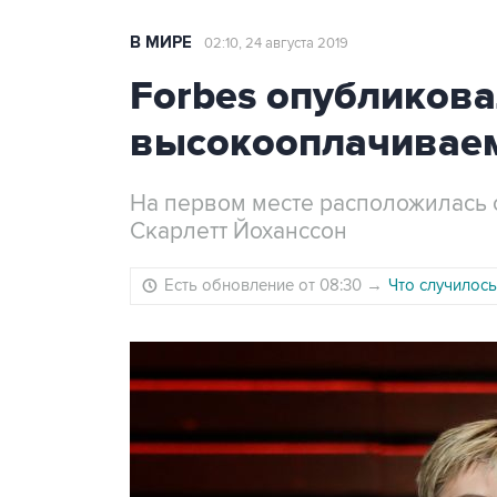
В МИРЕ
02:10, 24 августа 2019
Forbes опубликова
высокооплачиваем
На первом месте расположилась 
Скарлетт Йоханссон
Есть обновление от 08:30
→
Что случилось