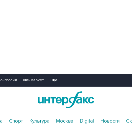
с-Россия
Финмаркет
Еще...
а
Спорт
Культура
Москва
Digital
Новости
С