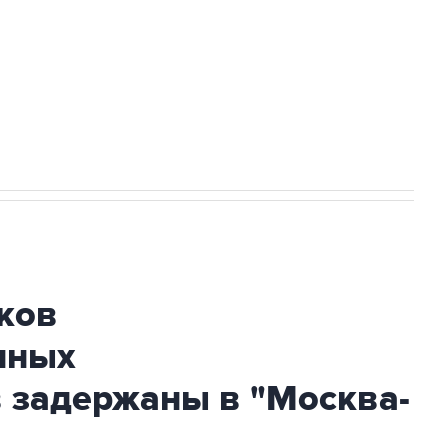
НН 7725383515 Erid: F7NfYUJCUneVdwcydK6A
огибшем в результате атаки ВСУ на
ков
нных
 задержаны в "Москва-