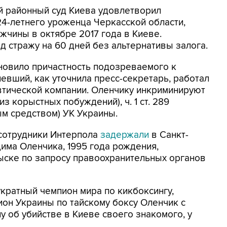
й районный суд Киева удовлетворил
24-летнего уроженца Черкасской области,
жчины в октябре 2017 года в Киеве.
 стражу на 60 дней без альтернативы залога.
новило причастность подозреваемого к
певший, как уточнила пресс-секретарь, работал
тической компании. Оленчику инкриминируют
 из корыстных побуждений), ч. 1 ст. 289
м средством) УК Украины.
 сотрудники Интерпола
задержали
в Санкт-
има Оленчика, 1995 года рождения,
ске по запросу правоохранительных органов
кратный чемпион мира по кикбоксингу,
он Украины по тайскому боксу Оленчик с
у об убийстве в Киеве своего знакомого, у