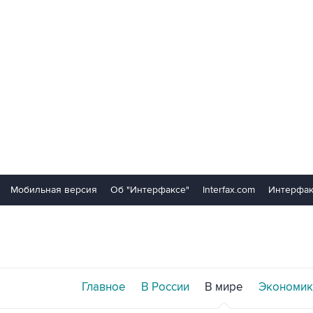
Мобильная версия
Об "Интерфаксе"
Interfax.com
Интерфак
Главное
В России
В мире
Экономик