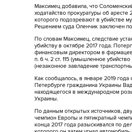
Максимец добавила, что Соломенски
ходатайство прокуратуры об аресте 
которого подозревают в убийстве му
Решением суда Оленчик заключен под
По словам Максимец, следствие уста
убийству в октябре 2017 года. Потер
финансовым директором в фармацев
п. 6 ч. 2 ст. 115 (умышленное убийство
(незаконное завладение транспортны
Как сообщалось, в январе 2019 года
Петербурге гражданина Украины Вад
находящегося в международном розы
Украины.
По данным открытых источников, дву
чемпион Европы и пятикратный чемпи
конца 2017 года разыскивался по дел
которого он затем угнал автомобиль.