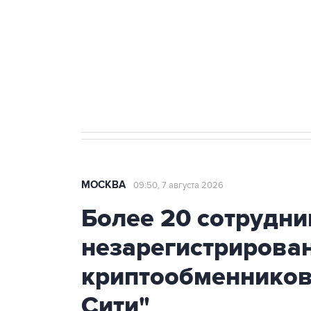
агрокомплексов
Социальная реклама, АНО «Национальные приоритеты».
И
Аксенов сообщил о четвертом п
Крым
МОСКВА
09:50, 7 августа 2026
Более 20 сотрудни
незарегистрирова
криптообменников
Сити"