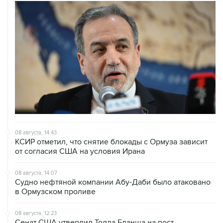
08 августа, 14:43
КСИР отметил, что снятие блокады с Ормуза зависит
от согласия США на условия Ирана
08 августа, 14:07
Судно нефтяной компании Абу-Даби было атаковано
в Ормузском проливе
08 августа, 12:23
Сенат США утвердил Тодда Бланша на пост
генпрокурора страны