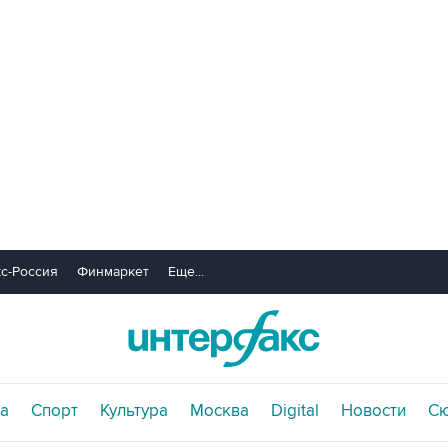
с-Россия
Финмаркет
Еще...
а
Спорт
Культура
Москва
Digital
Новости
С