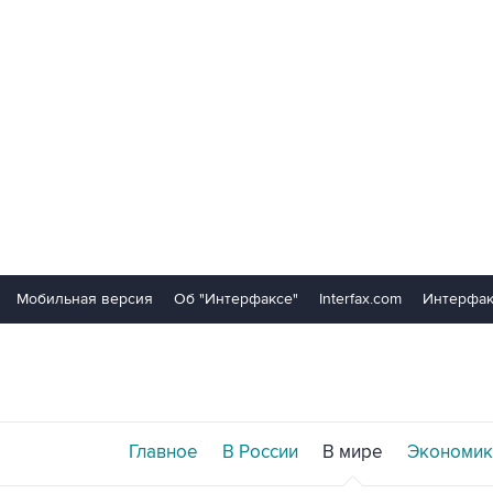
Мобильная версия
Об "Интерфаксе"
Interfax.com
Интерфак
Главное
В России
В мире
Экономик