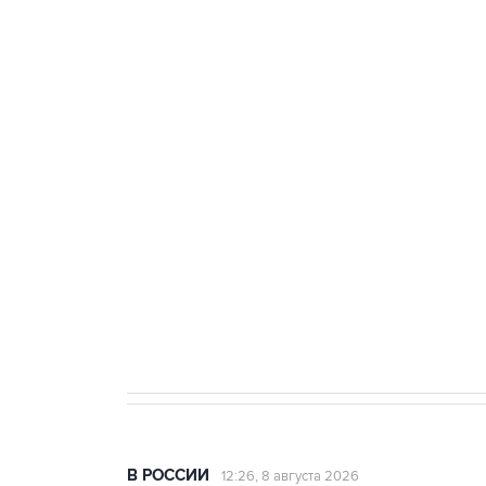
тыла Минобороны
ФСБ сообщила о задержании в 
теракт на объекте Росгвардии
Беспилотные технологии и ИИ н
агрокомплексов
Социальная реклама, АНО «Национальные приоритеты».
И
Кабмин РФ разрешил до 1 июля 
бензина Евро 2, Евро 3, Евро 4
В РОССИИ
12:26, 8 августа 2026