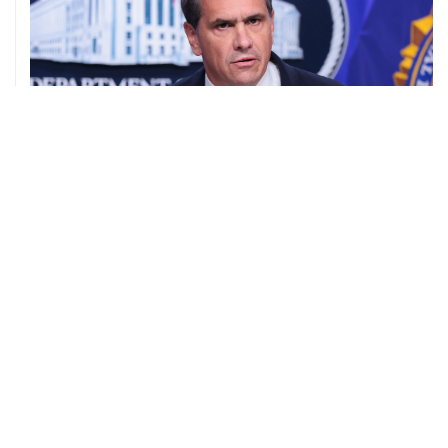
08 августа, 11:53
Хуситы заявили, что действуют против Саудовской
Аравии для снятия блокады с Йемена
08 августа, 11:04
Тайфун "Долфин" достиг юга Японии, пострадали пять
человек
08 августа, 10:30
Йеменские войска нанесли ряд ударов по хуситам