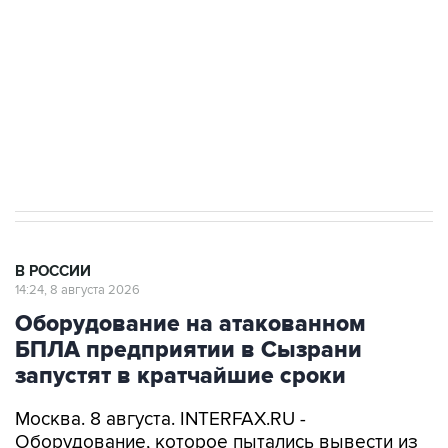
Беспилотные технологии и ИИ на службе у
электросетевых объектов и агрокомплексов
Социальная реклама, АНО «Национальные приоритеты».
ИНН 7725383515 Erid: F7NfYUJCUneVdwcydK6A
Кабмин РФ разрешил до 1 июля 2027 года
импорт, выпуск и обращение бензина Евро 2,
Евро 3, Евро 4
В РОССИИ
14:24, 8 августа 2026
Оборудование на атакованном
БПЛА предприятии в Сызрани
запустят в кратчайшие сроки
Москва. 8 августа. INTERFAX.RU -
Оборудование, которое пытались вывести из