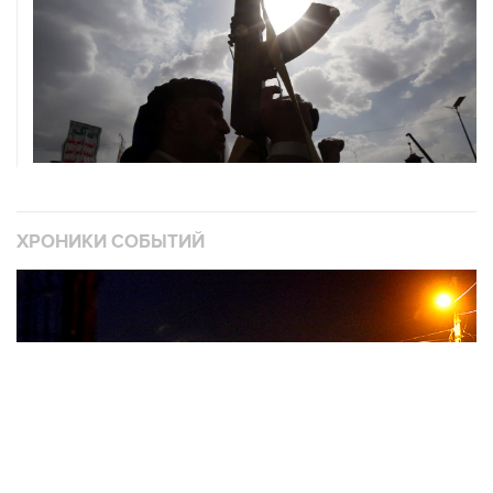
ХРОНИКИ СОБЫТИЙ
❮
❯